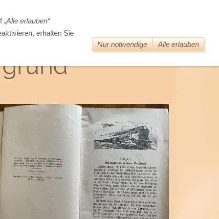
DIE WELT DER ALTEN BÜCHER
uf
„Alle erlauben“
aktivieren, erhalten Sie
Nur notwendige
Alle erlauben
rgrund