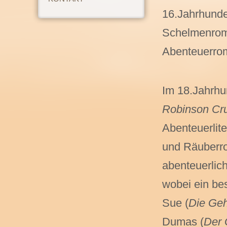
16.Jahrhunde
Schelmenrom
Abenteuerro
Im 18.Jahrhu
Robinson Cr
Abenteuerlit
und Räuberro
abenteuerlich
wobei ein b
Sue (
Die Geh
Dumas (
Der 