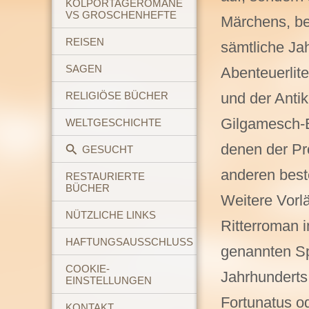
KOLPORTAGEROMANE
VS GROSCHENHEFTE
Märchens, be
REISEN
sämtliche Ja
SAGEN
Abenteuerlite
RELIGIÖSE BÜCHER
und der Anti
Gilgamesch-
WELTGESCHICHTE
denen der Pr
GESUCHT
anderen bes
RESTAURIERTE
BÜCHER
Weitere Vorlä
NÜTZLICHE LINKS
Ritterroman 
HAFTUNGSAUSSCHLUSS
genannten S
COOKIE-
Jahrhunderts.
EINSTELLUNGEN
Fortunatus o
KONTAKT