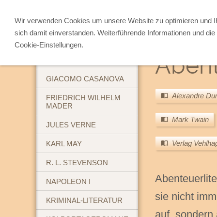
Wir verwenden Cookies um unsere Website zu optimieren und 
sich damit einverstanden. Weiterführende Informationen und die 
ABENTEUERBÜCHER
Cookie-Einstellungen.
Aben
BREHM'S TIERLEBEN
GIACOMO CASANOVA
Alexandre D
FRIEDRICH WILHELM
MADER
Mark Twain
JULES VERNE
Verlag Vehlha
KARL MAY
R. L. STEVENSON
Abenteuerliter
NAPOLEON I
sie nicht imm
KRIMINAL-LITERATUR
auf, sondern