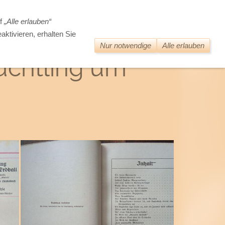
DIE WELT DER ALTEN BÜCHER
uf
„Alle erlauben“
aktivieren, erhalten Sie
Nur notwendige
Alle erlauben
lüchtling um