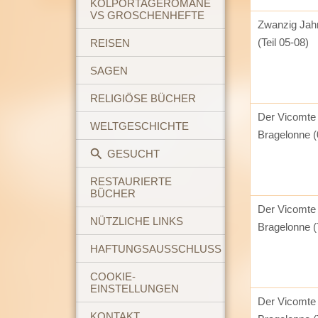
KOLPORTAGEROMANE
VS GROSCHENHEFTE
Zwanzig Jah
(Teil 05-08)
REISEN
SAGEN
RELIGIÖSE BÜCHER
Der Vicomte
WELTGESCHICHTE
Bragelonne (
GESUCHT
RESTAURIERTE
BÜCHER
Der Vicomte
NÜTZLICHE LINKS
Bragelonne (T
HAFTUNGSAUSSCHLUSS
COOKIE-
EINSTELLUNGEN
Der Vicomte
KONTAKT