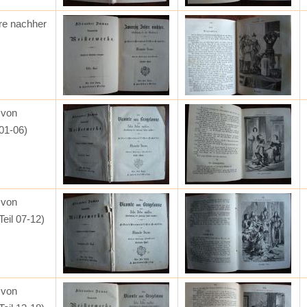
re nachher
 von
01-06)
 von
eil 07-12)
 von