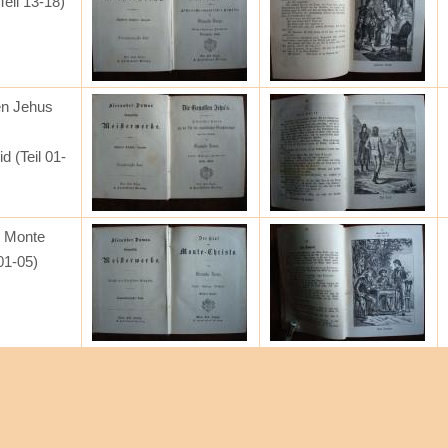
eil 13-18)
n Jehus
d (Teil 01-
n Monte
 01-05)