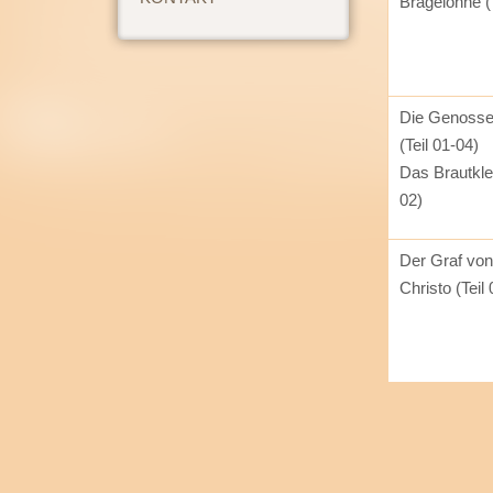
Bragelonne (T
Die Genosse
(Teil 01-04)
Das Brautklei
02)
Der Graf vo
Christo (Teil